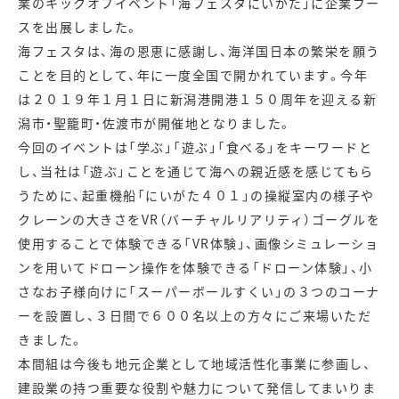
業のキックオフイベント「海フェスタにいがた」に企業ブー
スを出展しました。
海フェスタは、海の恩恵に感謝し、海洋国日本の繁栄を願う
ことを目的として、年に一度全国で開かれています。今年
は２０１９年１月１日に新潟港開港１５０周年を迎える新
潟市・聖籠町・佐渡市が開催地となりました。
今回のイベントは「学ぶ」「遊ぶ」「食べる」をキーワードと
し、当社は「遊ぶ」ことを通じて海への親近感を感じてもら
うために、起重機船「にいがた４０１」の操縦室内の様子や
クレーンの大きさをVR（バーチャルリアリティ）ゴーグルを
使用することで体験できる「VR体験」、画像シミュレーショ
ンを用いてドローン操作を体験できる「ドローン体験」、小
さなお子様向けに「スーパーボールすくい」の３つのコーナ
ーを設置し、３日間で６００名以上の方々にご来場いただ
きました。
本間組は今後も地元企業として地域活性化事業に参画し、
建設業の持つ重要な役割や魅力について発信してまいりま