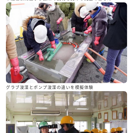
グラブ浚渫とポンプ浚渫の違いを模擬体験