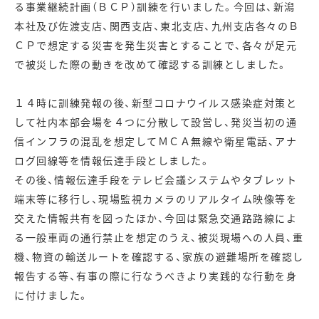
る事業継続計画（ＢＣＰ）訓練を行いました。今回は、新潟
本社及び佐渡支店、関西支店、東北支店、九州支店各々のＢ
ＣＰで想定する災害を発生災害とすることで、各々が足元
で被災した際の動きを改めて確認する訓練としました。
１４時に訓練発報の後、新型コロナウイルス感染症対策と
して社内本部会場を４つに分散して設営し、発災当初の通
信インフラの混乱を想定してＭＣＡ無線や衛星電話、アナ
ログ回線等を情報伝達手段としました。
その後、情報伝達手段をテレビ会議システムやタブレット
端末等に移行し、現場監視カメラのリアルタイム映像等を
交えた情報共有を図ったほか、今回は緊急交通路路線によ
る一般車両の通行禁止を想定のうえ、被災現場への人員、重
機、物資の輸送ルートを確認する、家族の避難場所を確認し
報告する等、有事の際に行なうべきより実践的な行動を身
に付けました。