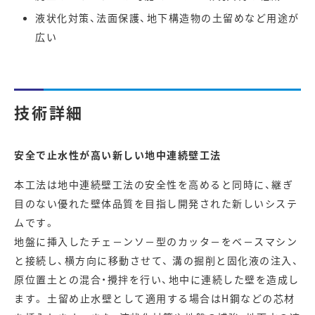
液状化対策、法面保護、地下構造物の土留めなど用途が
広い
技術詳細
安全で止水性が高い新しい地中連続壁工法
本工法は地中連続壁工法の安全性を高めると同時に、継ぎ
目のない優れた壁体品質を目指し開発された新しいシステ
ムです。
地盤に挿入したチェ－ンソ－型のカッタ－をベ－スマシン
と接続し、横方向に移動させて、 溝の掘削と固化液の注入、
原位置土との混合・攪拌を行い、地中に連続した壁を造成し
ます。 土留め止水壁として適用する場合はH鋼などの芯材