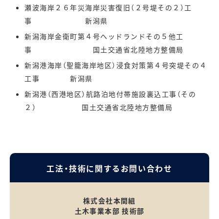
瀬波海岸２６年災海岸災害復旧（２号堤その２）工
事 新潟県
新潟海岸金衛町第４号ヘッドランドその５他工
事 国土交通省北陸地方整備局
新潟港海岸（聖籠海岸地区）浸食対策第４号突堤その４
工事 新潟県
新潟港（西港地区）航路泊地付帯施設裏込工事（その
２） 国土交通省北陸地方整備局
工法・技術に関するお問い合わせ
株式会社本間組
土木事業本部 技術部