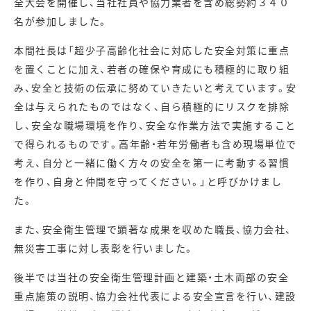
全大会を開催し、当社社員や協力業者を含め総勢約３４０
名が参加しました。
本間社長は「超少子高齢化社会に対応した安全対策に重点
を置くことに加え、若者の確保や育成にも積極的に取り組
み、安全と技術の伝承に努めていきたいと考えています。安
全は与えられたものではなく、自ら積極的にリスクを排除
し、安全な職場環境を作り、安全な作業方法で実施すること
で得られるものです。高年齢・若年労働者も含め現場単位で
考え、自分と一緒に働く方々の安全を第一に考動する習慣
を作り、自身と仲間を守ってください。」と呼びかけまし
た。
また、安全衛生管理で顕著な成果を収めた職長、協力会社、
無災害工事に対し表彰を行いました。
後半では当社の安全衛生管理計画と建築・土木両部の安全
重点施策の説明、協力会社代表による安全宣言を行い、建設