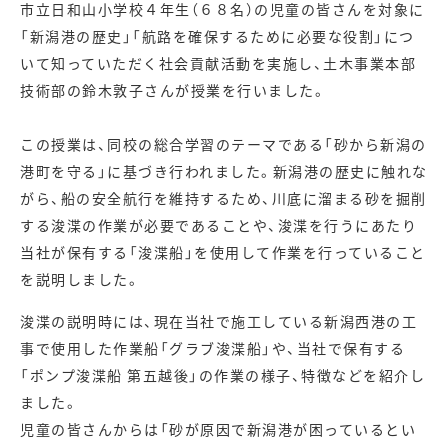
市立日和山小学校４年生（６８名）の児童の皆さんを対象に
「新潟港の歴史」「航路を確保するために必要な役割」につ
いて知っていただく社会貢献活動を実施し、土木事業本部
技術部の鈴木敦子さんが授業を行いました。
この授業は、同校の総合学習のテーマである「砂から新潟の
港町を守る」に基づき行われました。新潟港の歴史に触れな
がら、船の安全航行を維持するため、川底に溜まる砂を掘削
する浚渫の作業が必要であることや、浚渫を行うにあたり
当社が保有する「浚渫船」を使用して作業を行っていること
を説明しました。
浚渫の説明時には、現在当社で施工している新潟西港の工
事で使用した作業船「グラブ浚渫船」や、当社で保有する
「ポンプ浚渫船 第五越後」の作業の様子、特徴などを紹介し
ました。
児童の皆さんからは「砂が原因で新潟港が困っているとい