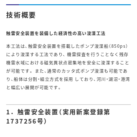
技術概要
触雷安全装置を装備した経済性の高い浚渫工法
本工法は、触雷安全装置を搭載したポンプ浚渫船（850ps）
により浚渫する工法であり､ 機雷探査を行うことなく残存
機雷水域における磁気異状点密集地を安全に浚渫すること
が可能です。 また、通常のカッタ式ポンプ浚渫も可能であ
り、船体は分割・組立方式を採用 しており、河川・湖沼・港湾
と幅広い展開が可能です。
1．触雷安全装置（実用新案登録第
1737256号）