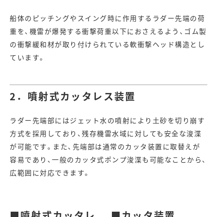
船体のピッチングやスイング時に作用するラダー先端の荷
重を、機雷が爆発する衝撃荷重以下におさえるよう、ゴム製
の衝撃緩和材が取り付けられている軟衝撃ヘッド構造とし
ています。
2．噴射式カッタレス装置
ラダー先端部にはジェット水の噴射により土砂を切り崩す
方式を採用しており、残存機雷水域に対しても安全な浚渫
が可能です。また、先端部は通常のカッタ装置に取替えが
容易であり、一般のカッタ式ポンプ浚渫も可能なことから、
広範囲に対応できます。
■噴射式カッタレ
■カッタ装置