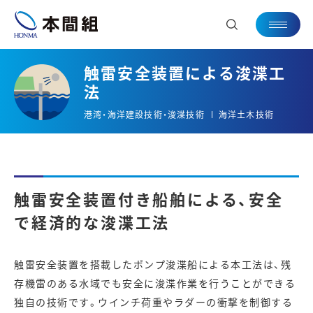
触雷安全装置による浚渫工
法
港湾・海洋建設技術・浚渫技術
海洋土木技術
触雷安全装置付き船舶による、安全
で経済的な浚渫工法
触雷安全装置を搭載したポンプ浚渫船による本工法は、残
存機雷のある水域でも安全に浚渫作業を行うことができる
独自の技術です。ウインチ荷重やラダーの衝撃を制御する