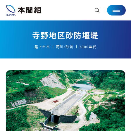
寺野地区砂防堰堤
陸上土木
河川・砂防
2000年代