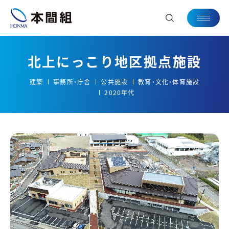
北上にっこり地区拠点施設
建築
事務所・庁舎
公共施設
教育・文化・体育施設
2020年代