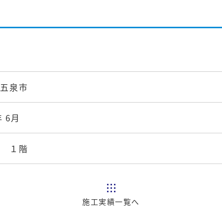
県五泉市
年 6月
造 １階
施工実績一覧へ