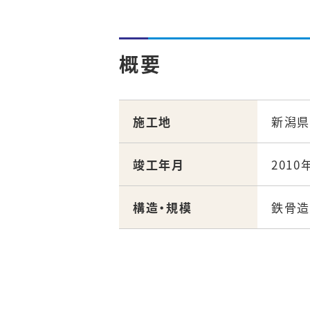
概要
施工地
新潟
竣工年月
2010
構造・規模
鉄骨