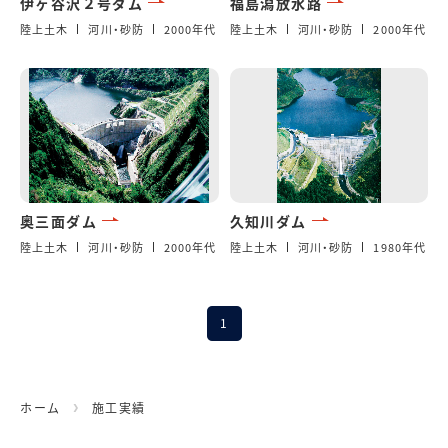
伊ヶ谷沢２号ダム
福島潟放水路
陸上土木
河川・砂防
2000年代
陸上土木
河川・砂防
2000年代
奥三面ダム
久知川ダム
陸上土木
河川・砂防
2000年代
陸上土木
河川・砂防
1980年代
1
ホーム
施工実績