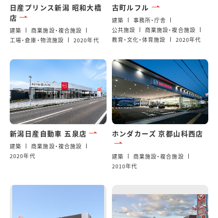
日産プリンス新潟 昭和大橋
古町ルフル
店
建築
事務所・庁舎
公共施設
商業施設・複合施設
建築
商業施設・複合施設
教育・文化・体育施設
2020年代
工場・倉庫・物流施設
2020年代
新潟日産自動車 五泉店
ホンダカーズ 京都山科西店
建築
商業施設・複合施設
2020年代
建築
商業施設・複合施設
2010年代